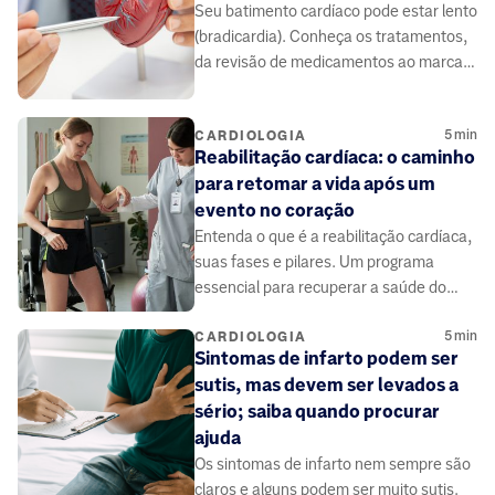
Seu batimento cardíaco pode estar lento
(bradicardia). Conheça os tratamentos,
da revisão de medicamentos ao marca-
passo. Saiba mais.
5
min
CARDIOLOGIA
Reabilitação cardíaca: o caminho
para retomar a vida após um
evento no coração
Entenda o que é a reabilitação cardíaca,
suas fases e pilares. Um programa
essencial para recuperar a saúde do
coração.
5
min
CARDIOLOGIA
Sintomas de infarto podem ser
sutis, mas devem ser levados a
sério; saiba quando procurar
ajuda
Os sintomas de infarto nem sempre são
claros e alguns podem ser muito sutis.