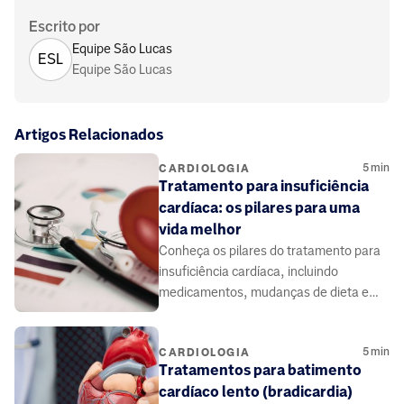
Escrito por
Equipe São Lucas
ESL
Equipe São Lucas
Artigos Relacionados
5
min
CARDIOLOGIA
Tratamento para insuficiência
cardíaca: os pilares para uma
vida melhor
Conheça os pilares do tratamento para
insuficiência cardíaca, incluindo
medicamentos, mudanças de dieta e
estilo de vida para controlar sintomas e
viver melhor.
5
min
CARDIOLOGIA
Tratamentos para batimento
cardíaco lento (bradicardia)